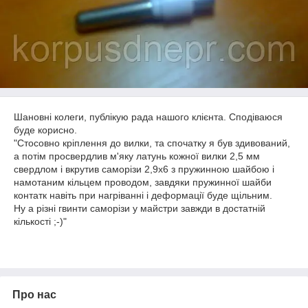
Шановні колеги, публікую рада нашого клієнта. Сподіваюся
буде корисно.
"Стосовно кріплення до вилки, та спочатку я був здивований,
а потім просвердлив м'яку латунь кожної вилки 2,5 мм
свердлом і вкрутив саморізи 2,9х6 з пружинною шайбою і
намотаним кільцем проводом, завдяки пружинної шайби
контатк навіть при нагріванні і деформації буде щільним.
Ну а різні гвинти саморізи у майстри завжди в достатній
кількості ;-)"
Про нас