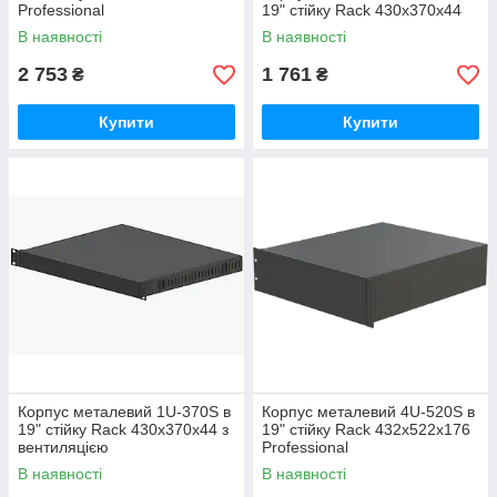
Professional
19" стійку Rack 430х370х44
В наявності
В наявності
2 753
1 761
₴
₴
Купити
Купити
Корпус металевий 1U-370S в
Корпус металевий 4U-520S в
19" стійку Rack 430х370х44 з
19" стійку Rack 432х522х176
вентиляцією
Professional
В наявності
В наявності