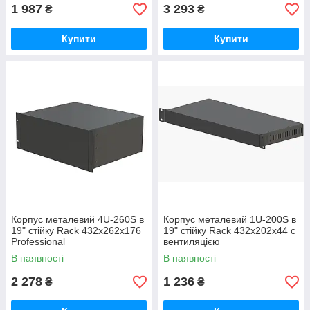
1 987
3 293
₴
₴
Купити
Купити
Корпус металевий 4U-260S в
Корпус металевий 1U-200S в
19" стійку Rack 432х262х176
19" стійку Rack 432х202х44 c
Professional
вентиляцією
В наявності
В наявності
2 278
1 236
₴
₴