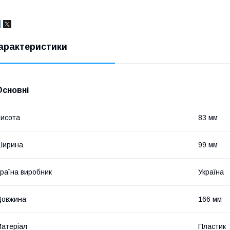
арактеристики
Основні
исота
83 мм
Ширина
99 мм
раїна виробник
Україна
Довжина
166 мм
атеріал
Пластик