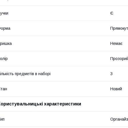
учки
Є
Форма
Прямоку
Кришка
Немає
олір
Прозори
ількість предметів в наборі
3
Стан
Новий
Користувальницькі характеристики
ип
Органай