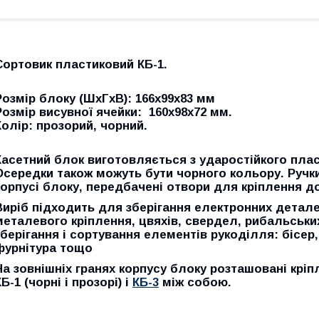
Сортовик пластиковий КБ-1.
Розмір блоку (ШхГхВ): 166х99х83 мм
Розмір висувної ячейки: 160х98х72 мм.
Колір: прозорий, чорний.
Касетний блок виготовляється з ударостійкого плас
Осередки також можуть бути чорного кольору. Ручки 
корпусі блоку, передбачені отвори для кріплення до
Виріб підходить для зберігання електронних детале
металевого кріплення, цвяхів, свердел, рибальськи
зберігання і сортування елементів рукоділля: бісер,
фурнітура тощо
На зовнішніх гранях корпусу блоку розташовані кріп
КБ-1 (чорні і прозорі) і
КБ-3
між собою.