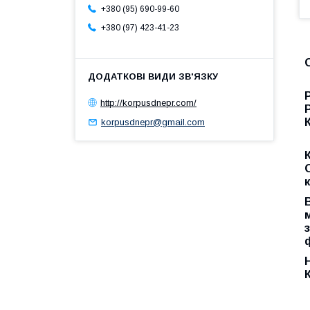
+380 (95) 690-99-60
+380 (97) 423-41-23
http://korpusdnepr.com/
korpusdnepr@gmail.com