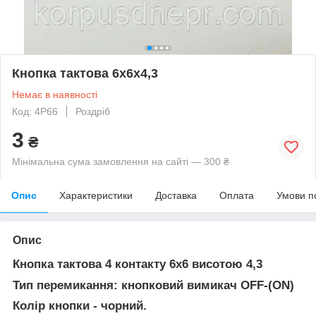
Кнопка тактова 6х6х4,3
Немає в наявності
Код: 4P66
Роздріб
3
₴
Мінімальна сума замовлення на сайті — 300 ₴
Опис
Характеристики
Доставка
Оплата
Умови п
Опис
Кнопка тактова 4 контакту 6х6 висотою 4,3
Тип перемикання: кнопковий вимикач OFF-(ON)
Колір кнопки - чорний.