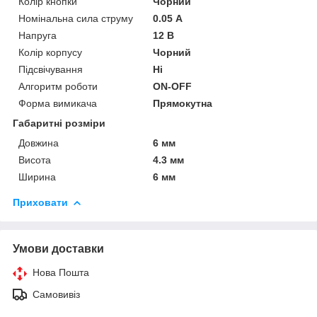
Колір кнопки
Чорний
Номінальна сила струму
0.05 А
Напруга
12 В
Колір корпусу
Чорний
Підсвічування
Ні
Алгоритм роботи
ON-OFF
Форма вимикача
Прямокутна
Габаритні розміри
Довжина
6 мм
Висота
4.3 мм
Ширина
6 мм
Приховати
Умови доставки
Нова Пошта
Самовивіз