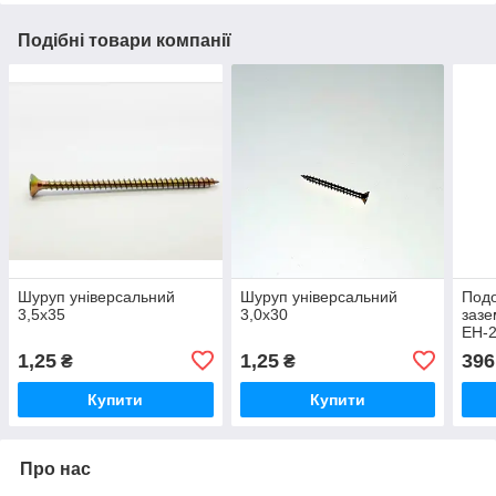
Подібні товари компанії
Шуруп універсальний
Шуруп універсальний
Подо
3,5х35
3,0х30
зазе
EH-2
1,25
1,25
396
₴
₴
Купити
Купити
Про нас