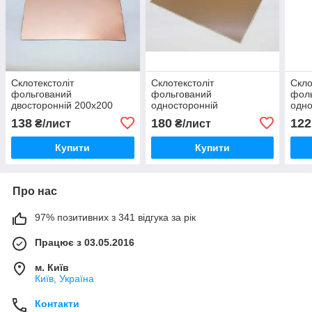
Склотекстоліт
Склотекстоліт
Скло
фольгований
фольгований
фол
двосторонній 200х200
односторонній
одно
товщина 0,7 мм
200х300х0,8 мм
мм
138
180
122
₴/лист
₴/лист
Купити
Купити
Про нас
97% позитивних з 341 відгука за рік
Працює з 03.05.2016
м. Київ
Київ, Україна
Контакти