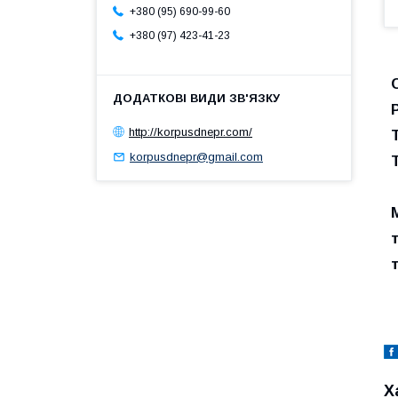
+380 (95) 690-99-60
+380 (97) 423-41-23
http://korpusdnepr.com/
korpusdnepr@gmail.com
Х