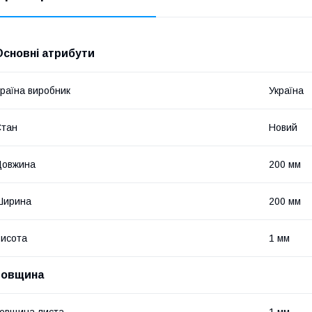
Основні атрибути
раїна виробник
Україна
Стан
Новий
Довжина
200 мм
Ширина
200 мм
исота
1 мм
товщина
овщина листа
1 мм