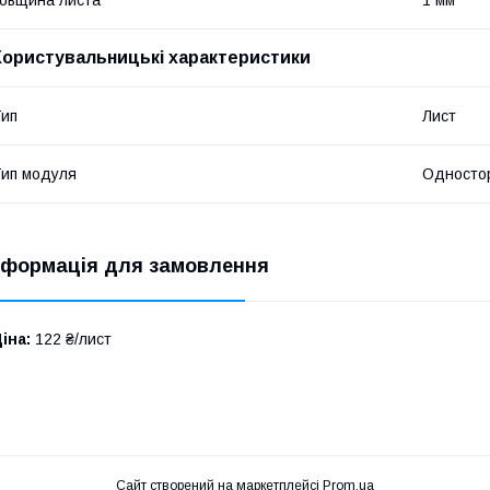
Користувальницькі характеристики
ип
Лист
ип модуля
Односто
нформація для замовлення
іна:
122 ₴/лист
Сайт створений на маркетплейсі
Prom.ua