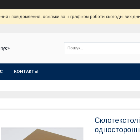
ня і повідомлення, оскільки за її графіком роботи сьогодні вихід
рпус»
АС
КОНТАКТЫ
Склотекстол
односторонн