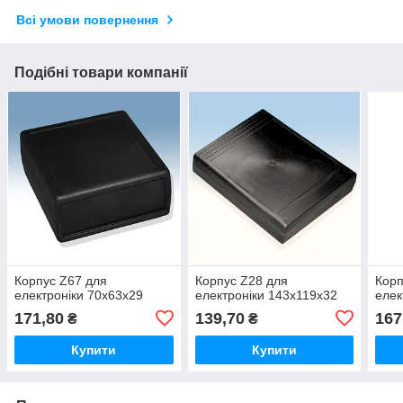
Всі умови повернення
Подібні товари компанії
Корпус Z67 для
Корпус Z28 для
Корп
електроніки 70х63х29
електроніки 143х119х32
елек
171,80
139,70
167
₴
₴
Купити
Купити