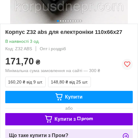
Корпус Z32 abs для електроніки 110х66х27
В наявності 3 од.
Код: Z32 ABS
Опт і роздріб
171,70
₴
Мінімальна сума замовлення на сайті — 300 ₴
160,20 ₴
від 9 шт.
148,80 ₴
від 25 шт.
Купити
або
Купити з
Що таке купити з Пром?