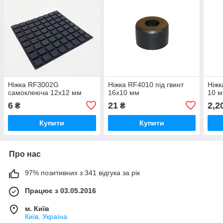
Ніжка RF3002G
Ніжка RF4010 під гвинт
Ніжк
самоклеюча 12х12 мм
16х10 мм
10 
6
21
2,2
₴
₴
Купити
Купити
Про нас
97% позитивних з 341 відгука за рік
Працює з 03.05.2016
м. Київ
Київ, Україна