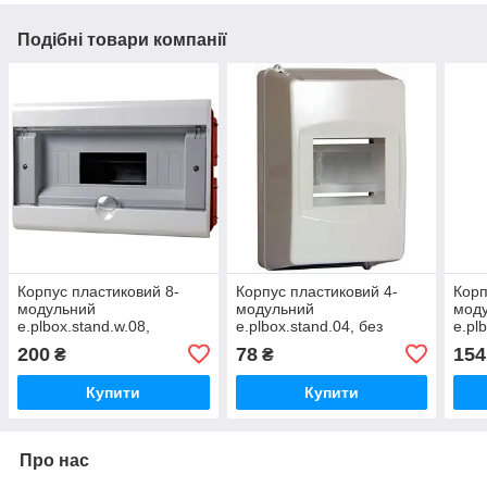
Подібні товари компанії
Корпус пластиковий 8-
Корпус пластиковий 4-
Корп
модульний
модульний
мод
e.plbox.stand.w.08,
e.plbox.stand.04, без
e.pl
вбудовуваний
дверей
две
200
78
154
₴
₴
Купити
Купити
Про нас