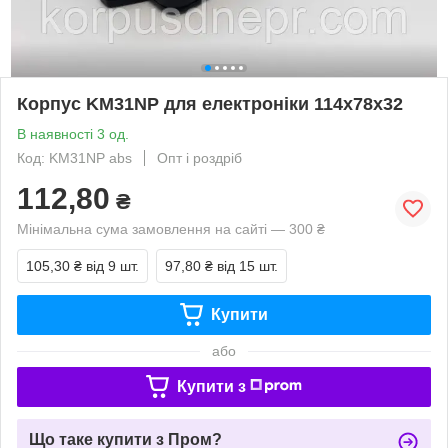
Корпус KM31NP для електроніки 114х78х32
В наявності 3 од.
Код: KM31NP abs
Опт і роздріб
112,80
₴
Мінімальна сума замовлення на сайті — 300 ₴
105,30 ₴
від 9 шт.
97,80 ₴
від 15 шт.
Купити
або
Купити з
Що таке купити з Пром?