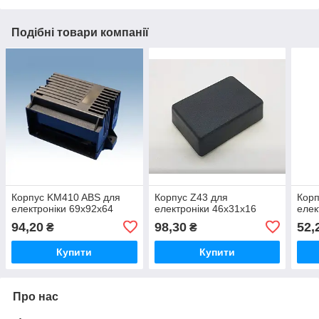
Подібні товари компанії
Корпус KM410 ABS для
Корпус Z43 для
Корп
електроніки 69х92х64
електроніки 46х31х16
елек
94,20
98,30
52,
₴
₴
Купити
Купити
Про нас