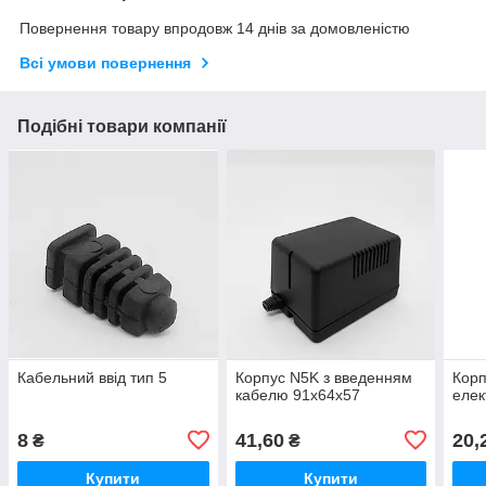
Повернення товару впродовж 14 днів за домовленістю
Всі умови повернення
Подібні товари компанії
Кабельний ввід тип 5
Корпус N5K з введенням
Кор
кабелю 91х64х57
елек
8
41,60
20,
₴
₴
Купити
Купити