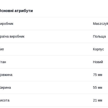
Основні атрибути
иробник
Maszczy
раїна виробник
Польща
ип
Корпус
Стан
Новий
Довжина
75 мм
Ширина
55 мм
исота
21 мм