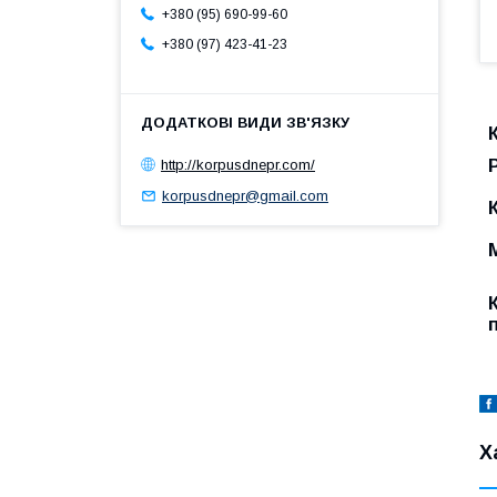
+380 (95) 690-99-60
+380 (97) 423-41-23
http://korpusdnepr.com/
korpusdnepr@gmail.com
Х