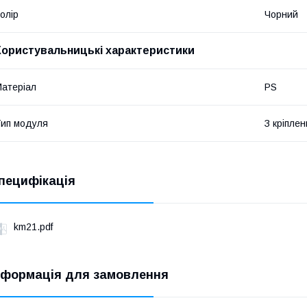
олір
Чорний
Користувальницькі характеристики
атеріал
PS
ип модуля
З кріпле
пецифікація
km21.pdf
нформація для замовлення