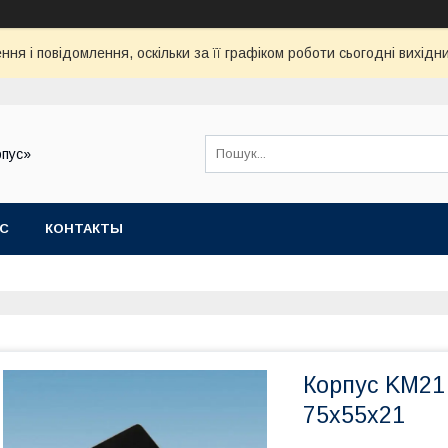
ня і повідомлення, оскільки за її графіком роботи сьогодні вихід
рпус»
АС
КОНТАКТЫ
Корпус KM21
75х55х21