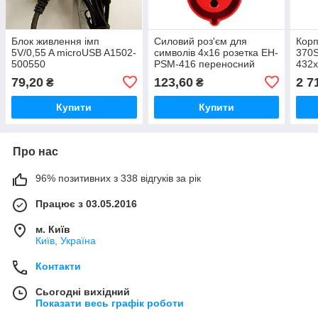
Блок живлення імп
Силовий роз'єм для
Корп
5V/0,55 A microUSB A1502-
символів 4х16 розетка EH-
370S
500550
PSM-416 переносний
432х
79,20
123,60
2 7
₴
₴
Купити
Купити
Про нас
96% позитивних з 338 відгуків за рік
Працює з 03.05.2016
м. Київ
Київ, Україна
Контакти
Сьогодні вихідний
Показати весь графік роботи