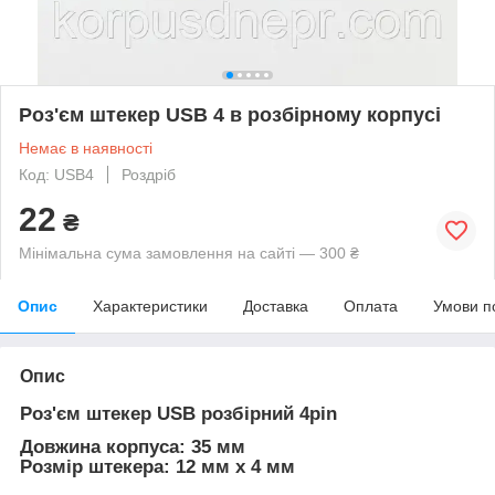
Роз'єм штекер USB 4 в розбірному корпусі
Немає в наявності
Код: USB4
Роздріб
22
₴
Мінімальна сума замовлення на сайті — 300 ₴
Опис
Характеристики
Доставка
Оплата
Умови п
Опис
Роз'єм штекер USB розбірний 4pin
Довжина корпуса: 35 мм
Розмір штекера: 12 мм х 4 мм