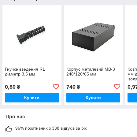
Гнучке введення R1
Корпус металевий MB-3
Ковп
діаметр 3,5 мм
240*120*65 мм
мм д
ізол
0,80
740
0,9
₴
₴
Купити
Купити
Про нас
96% позитивних з 338 відгуків за рік