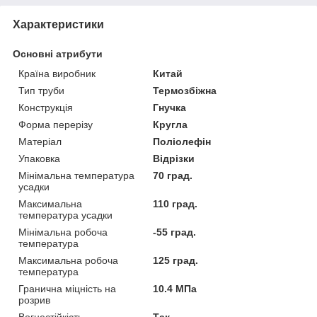
Характеристики
Основні атрибути
Країна виробник
Китай
Тип труби
Термозбіжна
Конструкція
Гнучка
Форма перерізу
Кругла
Матеріал
Поліолефін
Упаковка
Відрізки
Мінімальна температура
70 град.
усадки
Максимальна
110 град.
температура усадки
Мінімальна робоча
-55 град.
температура
Максимальна робоча
125 град.
температура
Гранична міцність на
10.4 МПа
розрив
Вогнестійкість
Так