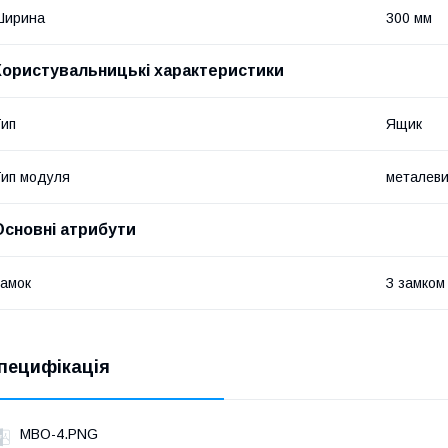
Ширина
300 мм
Користувальницькі характеристики
ип
Ящик
ип модуля
металев
Основні атрибути
амок
З замком
пецифікація
MBO-4.PNG