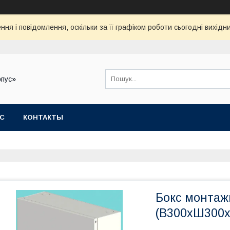
ня і повідомлення, оскільки за її графіком роботи сьогодні вихід
рпус»
АС
КОНТАКТЫ
Бокс монтаж
(В300хШ300х