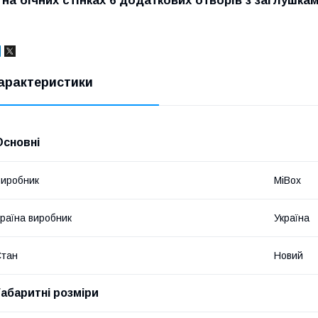
- на бічних стінках 6 додаткових отворів з заглушк
арактеристики
Основні
иробник
MiBox
раїна виробник
Україна
Стан
Новий
Габаритні розміри