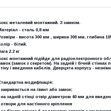
Бокс металевий монтажний. З замком.
Матеріал - сталь 0,8 мм
Розміри - висота 300 мм , ширина 300 мм, глибина 1
Колір - білий.
ага 2.2 кг
Бокс монтажний підійде для радіоелектронного обл
замок (замок з секретом). На задній і бічній стінка
стіну і введення кабелів. Дверцята корпусу - незнімна
Стандартна модифікація:
- закривається на гвинт або замок;
- на задній стінці отвір діаметром 40 мм для введе
- отвори для настінного кріплення