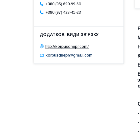
+380 (95) 690-99-60
+380 (97) 423-41-23
http://korpusdnepr.com/
korpusdnepr@gmail.com
В