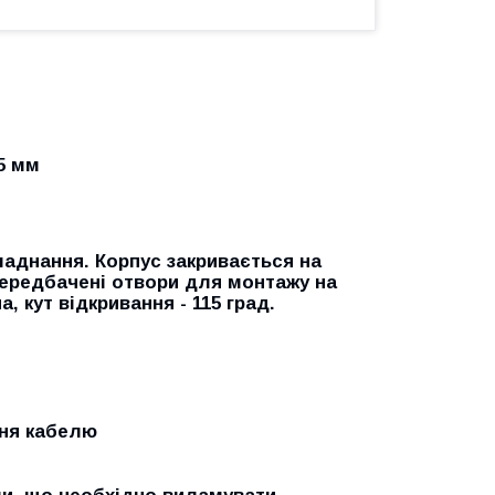
05 мм
аднання. Корпус закривається на
х передбачені отвори для монтажу на
, кут відкривання - 115 град.
ння кабелю