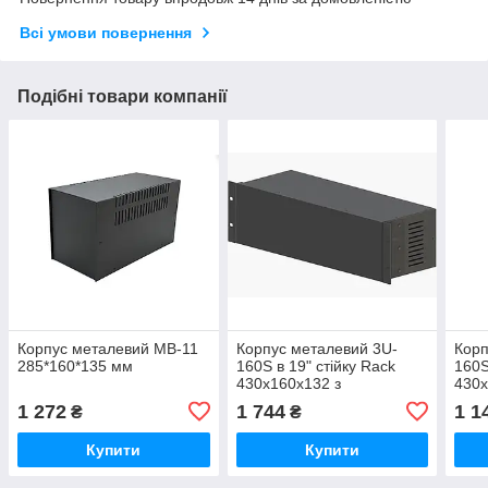
Всі умови повернення
Подібні товари компанії
Корпус металевий MB-11
Корпус металевий 3U-
Корп
285*160*135 мм
160S в 19" стійку Rack
160S
430х160х132 з
430х
вентиляцією
1 272
1 744
1 1
₴
₴
Купити
Купити