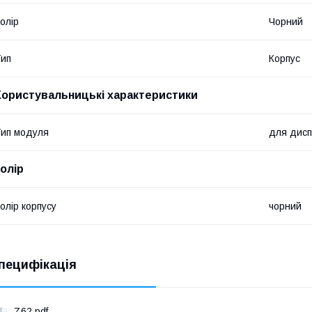
олір
Чорний
ип
Корпус
Користувальницькі характеристики
ип модуля
для дис
колір
олір корпусу
чорний
пецифікація
Z62.pdf