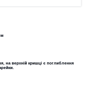
.
мм
я, на верхній кришці є поглиблення
арейки.