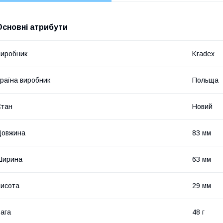
Основні атрибути
иробник
Kradex
раїна виробник
Польща
Стан
Новий
Довжина
83 мм
Ширина
63 мм
исота
29 мм
ага
48 г