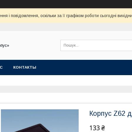
ня і повідомлення, оскільки за її графіком роботи сьогодні вихід
рпус»
АС
КОНТАКТЫ
Корпус Z62 д
133 ₴