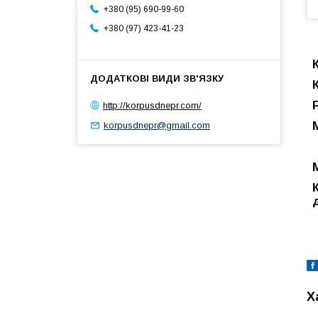
+380 (95) 690-99-60
+380 (97) 423-41-23
http://korpusdnepr.com/
korpusdnepr@gmail.com
Х