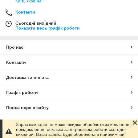
Київ, Україна
Контакти
Сьогодні вихідний
Показати весь графік роботи
Про нас
Контакти
Доставка та оплата
Графік роботи
Повна версія сайту
Сайт створено на маркетплейсі
Prom.ua
Зараз компанія не може швидко обробляти замовлення і
повідомлення, оскільки за її графіком роботи сьогодні
вихідний. Ваша заявка буде оброблена в найближчий
Політика конфіденційності