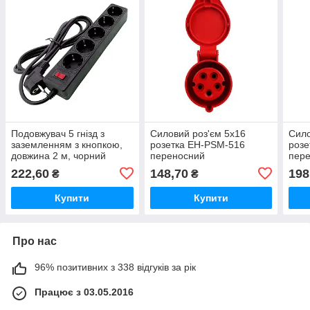
Подовжувач 5 гнізд з
Силовий роз'єм 5х16
Сило
заземленням з кнопкою,
розетка EH-PSM-516
розе
довжина 2 м, чорний
переносний
пер
222,60
148,70
198
₴
₴
Купити
Купити
Про нас
96% позитивних з 338 відгуків за рік
Працює з 03.05.2016