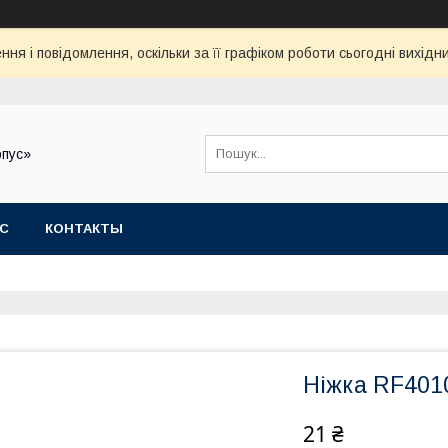
ня і повідомлення, оскільки за її графіком роботи сьогодні вихід
рпус»
АС
КОНТАКТЫ
Ніжка RF4010
21 ₴