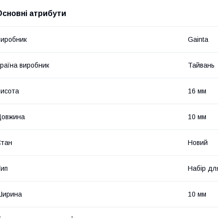
Основні атрибути
иробник
Gainta
раїна виробник
Тайвань
исота
16 мм
Довжина
10 мм
Стан
Новий
ип
Набір дл
Ширина
10 мм