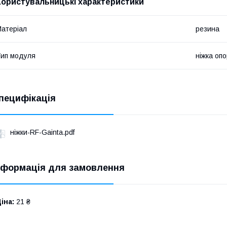
Користувальницькі характеристики
атеріал
резина
ип модуля
ніжка оп
пецифікація
ніжки-RF-Gainta.pdf
нформація для замовлення
іна:
21 ₴