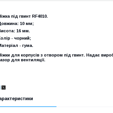
Ніжка під гвинт RF4010.
Довжина: 10 мм;
Висота: 16 мм.
Колір - чорний;
Матеріал - гума.
Ніжки для корпусів з отвором під гвинт. Надає вир
зазор для вентиляції.
арактеристики