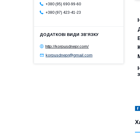
+380 (95) 690-99-60
+380 (97) 423-41-23
http://korpusdnepr.com/
korpusdnepr@gmail.com
Х