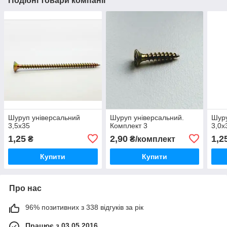
Подібні товари компанії
Шуруп універсальний
Шуруп універсальний.
Шуру
3,5х35
Комплект 3
3,0х
1,25
2,90
1,2
₴
₴/комплект
Купити
Купити
Про нас
96% позитивних з 338 відгуків за рік
Працює з 03.05.2016