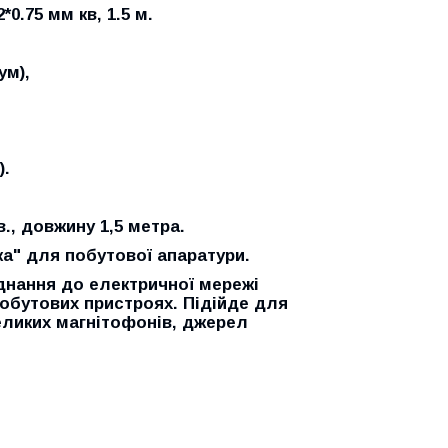
0.75 мм кв, 1.5 м.
ум),
).
., довжину 1,5 метра.
мка" для побутової апаратури.
днання до електричної мережі
побутових пристроях. Підійде для
великих магнітофонів, джерел