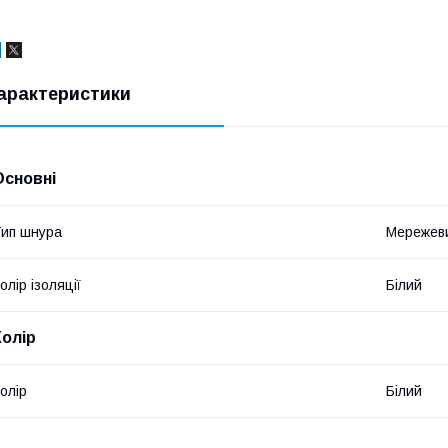
арактеристики
Основні
ип шнура
Мережев
олір ізоляції
Білий
Колір
олір
Білий