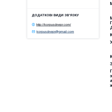
http://korpusdnepr.com/
korpusdnepr@gmail.com