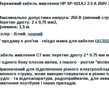
Мережевий кабель живлення HP SP-021AJ 2.5 A 250V 2*
Максимально допустима напруга: 250 В (змінний стр
Перетин дроту: 2 x 0,75 мм2,
Довжина: 1,5 м.
Колір - білий,
чорний
У продажу є роз'єм - гніздо мама для кабелю (
AC021
Кабель живлення С7 має перетин дроту 2 * 0.75 мм кв
З одного боку плоска вилка, з іншого - роз'єм "вісі
Призначений для підключення різного електрообла
змінного струму, може використовуватися в різних 
аудіо - та відеоапаратури, радіоприймачів, для не
живлення ноутбуків і інших приладів.