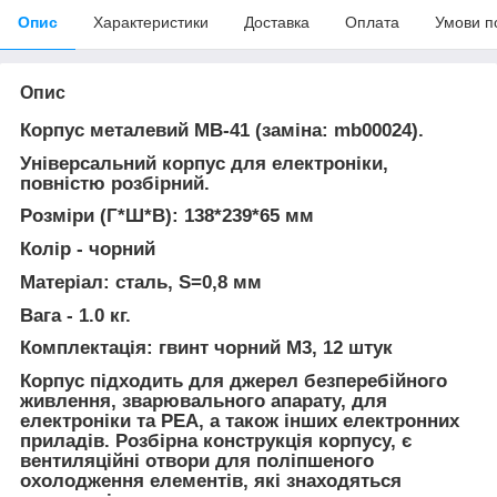
Опис
Характеристики
Доставка
Оплата
Умови п
Опис
Корпус металевий MB-41 (заміна: mb00024).
Універсальний корпус для електроніки,
повністю розбірний.
Розміри (Г*Ш*В): 138*239*65 мм
Колір - чорний
Матеріал: сталь, S=0,8 мм
Вага - 1.0 кг.
Комплектація: гвинт чорний М3, 12 штук
Корпус підходить для джерел безперебійного
живлення, зварювального апарату, для
електроніки та РЕА, а також інших електронних
приладів. Розбірна конструкція корпусу, є
вентиляційні отвори для поліпшеного
охолодження елементів, які знаходяться