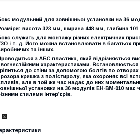
Бокс модульний для зовнішньої установки на 36 мо
Розміри: висота 323 мм, ширина 448 мм, глибина 101
Бокс служить для монтажу різних електричних пристр
УЗО і т. д. Його можна встановлювати в багатьох п
виробничих та інших.
Проводиться з АБС пластика, який відрізняється ви
і вогнестійкими характеристиками. Встановлюється
кріпиться до стіни за допомогою болтів по отворах 
прозора кришка з полістиролу, яка охороняє всі вст
впливів, але в той же час надає до них моменталь
зовнішньої установки на 36 модулів EH-BM-010 має 
різними стилями інтер'єрів.
арактеристики