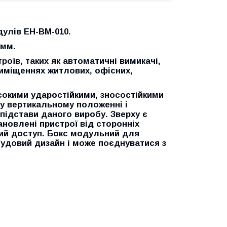
дулів EH-BM-010.
 мм.
оїв, таких як автоматичні вимикачі,
риміщеннях житлових, офісних,
сокими ударостійкими, зносостійкими
 у вертикальному положенні і
підстави даного виробу. Зверху є
ановлені пристрої від сторонніх
ний доступ. Бокс модульний для
чудовий дизайн і може поєднуватися з