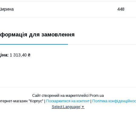
Ширина
448
нформація для замовлення
іна:
1 313,40 ₴
Сайт створений на маркетплейсі
Prom.ua
Інтернет-магазин "Корпус" |
Поскаржитися на контент
|
Політика конфіденційнос
Select Language
▼