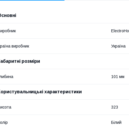
Основні
иробник
ElectroH
раїна виробник
Україна
Габаритні розміри
либина
101 мм
Користувальницькі характеристики
исота
323
олір
Білий