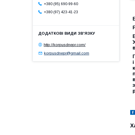
+380 (95) 690-99-60
+380 (97) 423-41-23
http://korpusdnepr.com/
korpusdnepr@gmail.com
Х