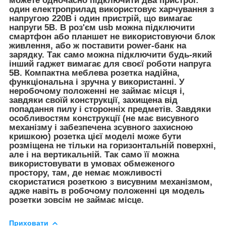
можете одночасно підключити два пристрої:
один електроприлад використовує харчування з
напругою 220В і один пристрій, що вимагає
напруги 5В. В роз'єм usb можна підключити
смартфон або планшет не використовуючи блок
живлення, або ж поставити power-банк на
зарядку. Так само можна підключити будь-який
інший гаджет вимагає для своєї роботи напруга
5В. Компактна меблева розетка надійна,
функціональна і зручна у використанні. У
неробочому положенні не займає місця і,
завдяки своїй конструкції, захищена від
попадання пилу і сторонніх предметів. Завдяки
особливостям конструкції (не має висувного
механізму і забезпечена зсувного захисною
кришкою) розетка цієї моделі може бути
розміщена не тільки на горизонтальній поверхні,
але і на вертикальній. Так само її можна
використовувати в умовах обмеженого
простору, там, де немає можливості
скористатися розеткою з висувним механізмом,
адже навіть в робочому положенні ця модель
розетки зовсім не займає місце.
Приховати