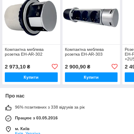
Компактна меблева
Компактна меблева
Розе
розетка EH-AR-302
розетка EH-AR-303
EH-F
+2U
2 973,10
2 900,90
2 4
₴
₴
Купити
Купити
Про нас
96% позитивних з 338 відгуків за рік
Працює з 03.05.2016
м. Київ
Київ, Україна