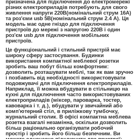
призначена для підключення до електромережі
різних електроприладів потребують для свого
живлення напруги 220В(номінальний струм 16А)
та роз'єми usb 5В(номінальний струм 2.4 А). Ця
модель має одне гніздо для підключення
пристроїв до мережі з напругою 220В і один
роз'єм usb для підключення мобільних
пристроїв.
Це функціональний і стильний пристрій має
широку сферу застосування. Будинки
використання компактної меблевої розетки
зробить ваш побут більш комфортним:
дозволить розташувати меблі, так як вам зручно
і позбавить від необхідності використовувати
подовжувачі для підключення електроприладів.
Наприклад, її можна вбудувати в стільницю на
кухні для підключення часто використовуваних
електроприладів (міксер, пароварка, тостер,
кавоварка і т. д.), вбудувати у звичайний або
комп'ютерний стіл, в приліжкову тумбочку,
журнальний столик. В офісі компактна меблева
розетка взагалі незамінна, оскільки дозволить
більш раціонально організувати робочий
простір і зробить його більш безпечним. Ви