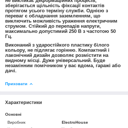
не викликає деформаційних процесів,
зберігається щільність фіксації контактів
протягом усього терміну служби. Однією з
переваг є обладнання заземленням, що
виключить можливість ураження електричним
струмом. Стійкий до перепадів напруги,
максимально допустимий 250 В з частотою 50
Гц.
Виконаний з ударостійкого пластику білого
кольору, не підлягає горінню. Компактний і
лаконічний дизайн дозволяє розмістити на
видному місці. Дуже універсальний. Буде
незамінним помічником у вас вдома, гаражі або
дачі.
Приховати
Характеристики
Основні
Виробник
ElectroHouse