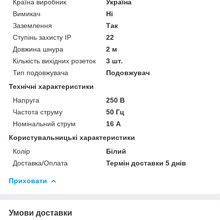
Країна виробник
Україна
Вимикач
Ні
Заземлення
Так
Ступінь захисту IP
22
Довжина шнура
2 м
Кількість вихідних розеток
3 шт.
Тип подовжувача
Подовжувач
Технічні характеристики
Напруга
250 В
Частота струму
50 Гц
Номінальний струм
16 А
Користувальницькі характеристики
Колір
Білий
Доставка/Оплата
Термін доставки 5 днів
Приховати
Умови доставки