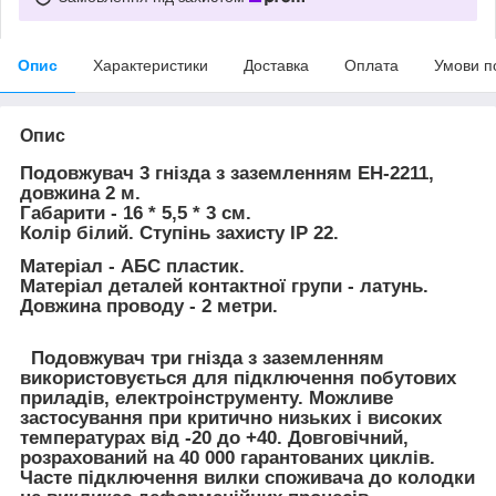
Опис
Характеристики
Доставка
Оплата
Умови п
Опис
Подовжувач 3 гнізда з заземленням EH-2211,
довжина 2 м.
Габарити - 16 * 5,5 * 3 см.
Колір білий. Ступінь захисту IP 22.
Матеріал - АБС пластик.
Матеріал деталей контактної групи - латунь.
Довжина проводу - 2 метри.
Подовжувач три гнізда з заземленням
використовується для підключення побутових
приладів, електроінструменту. Можливе
застосування при критично низьких і високих
температурах від -20 до +40. Довговічний,
розрахований на 40 000 гарантованих циклів.
Часте підключення вилки споживача до колодки