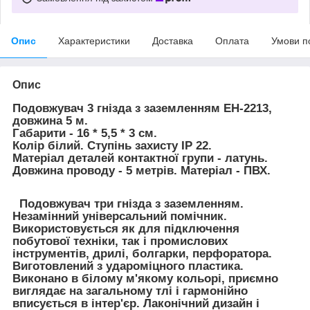
Опис
Характеристики
Доставка
Оплата
Умови п
Опис
Подовжувач 3 гнізда з заземленням EH-2213,
довжина 5 м.
Габарити - 16 * 5,5 * 3 см.
Колір білий. Ступінь захисту IP 22.
Матеріал деталей контактної групи - латунь.
Довжина проводу - 5 метрів. Матеріал - ПВХ.
Подовжувач три гнізда з заземленням.
Незамінний універсальний помічник.
Використовується як для підключення
побутової техніки, так і промислових
інструментів, дрилі, болгарки, перфоратора.
Виготовлений з удароміцного пластика.
Виконано в білому м'якому кольорі, приємно
виглядає на загальному тлі і гармонійно
вписується в інтер'єр. Лаконічний дизайн і