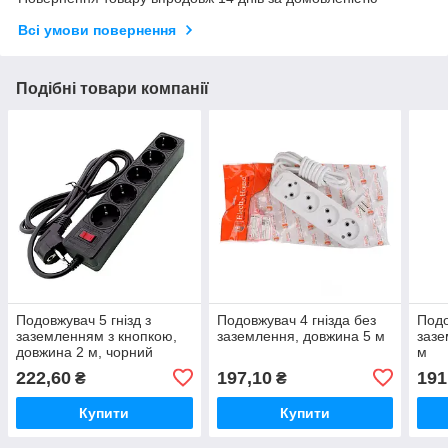
Всі умови повернення
Подібні товари компанії
Подовжувач 5 гнізд з
Подовжувач 4 гнізда без
Подо
заземленням з кнопкою,
заземлення, довжина 5 м
зазе
довжина 2 м, чорний
м
222,60
197,10
191
₴
₴
Купити
Купити