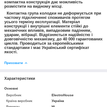
компактна конструкція дає можливість
розмістити на видному місці.
Контактна група колодки не деформується при
частому підключенні споживачів протягом
усього терміну експлуатації. Матеріал
конструкції і внутрішні елементи стійкі до
механічних впливів, випадковим падінням,
ударам, вібрації. Відрізняється надійністю і
довговічністю механізму, до 40 000 гарантованих
циклів. Проводиться за європейськими
стандартами і має Український сертифікат
якості.
Приховати
Характеристики
Основні
Виробник
ElectroHouse
Країна виробник
Україна
Вимикач
Ні