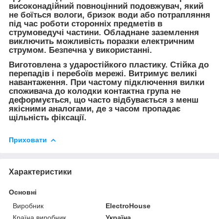
високонадійний повноцінний подовжувач, який
не боїться вологи, бризок води або потрапляння
під час роботи сторонніх предметів в
струмоведучі частини. Обладнане заземлення
виключить можливість поразки електричним
струмом. Безпечна у використанні.
Виготовлена з ударостійкого пластику. Стійка до
перепадів і перебоїв мережі. Витримує великі
навантаження. При частому підключення вилки
споживача до колодки контактна група не
деформується, що часто відбувається з менш
якісними аналогами, де з часом пропадає
щільність фіксації.
Приховати
Характеристики
Основні
Виробник
ElectroHouse
Країна виробник
Україна