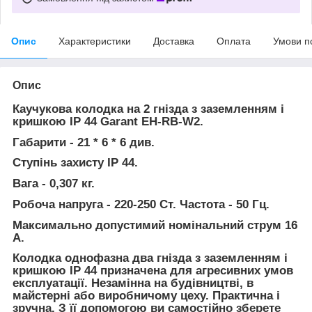
Опис
Характеристики
Доставка
Оплата
Умови п
Опис
Каучукова колодка на 2 гнізда з заземленням і
кришкою IP 44 Garant
EH-RB-W2
.
Габарити - 21 * 6 * 6 див.
Ступінь захисту IP 44.
Вага - 0,307 кг.
Робоча напруга - 220-250 Ст. Частота - 50 Гц.
Максимально допустимий номінальний струм 16
А.
Колодка однофазна два гнізда з заземленням і
кришкою IP 44 призначена для агресивних умов
експлуатації. Незамінна на будівництві, в
майстерні або виробничому цеху. Практична і
зручна. З її допомогою ви самостійно зберете