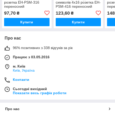
розетка EH-PSM-316
символів 4х16 розетка EH-
розе
переносний
PSM-416 переносний
пер
97,70
123,60
148
₴
₴
Купити
Купити
Про нас
96% позитивних з 338 відгуків за рік
Працює з 03.05.2016
м. Київ
Київ, Україна
Контакти
Сьогодні вихідний
Показати весь графік роботи
Про нас