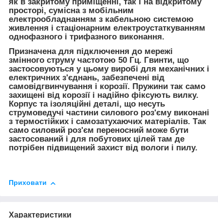
як в закритому приміщенні, так і на відкритому
просторі, сумісна з мобільним
електрообладнанням з кабельною системою
живлення і стаціонарним електроустаткуванням
однофазного і трифазного виконання.
Призначена для підключення до мережі
змінного струму частотою 50 Гц. Гвинти, що
застосовуються у цьому виробі для механічних і
електричних з'єднань, забезпечені від
самовідгвинчування і корозії. Пружини так само
захищені від корозії і надійно фіксують вилку.
Корпус та ізоляційні деталі, що несуть
струмоведучі частини силового роз'єму виконані
з термостійких і самозатухаючих матеріалів. Так
само силовий роз'єм переносний може бути
застосований і для побутових цілей там де
потрібен підвищений захист від вологи і пилу.
Приховати
Характеристики